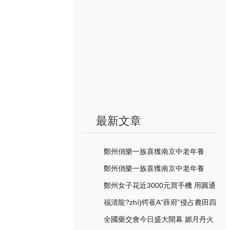
最新文章
鄭州俏樂一族喜獲南京中老年養
(yǎng)生文化藝術節(jié)三項大獎
鄭州俏樂一族喜獲南京中老年養
(yǎng)生文化藝術節(jié)三項大獎
鄭州女子花近3000元買手機 用圓通
快遞送到時僅剩空盒子
福清龍?zhí)锷萑A“薛府”侵占農田四
十余畝 為何久未查處
全國藥交會今日盛大開幕 媚月丹火