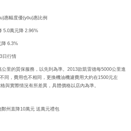
u)惠幅度優(yōu)惠比例
5.0萬元降 2.96%
元降 6.3%
月3日行情
萬公里的質保服務，以先到為準。2013款凱雷德每5000公里進
ng)科目不同，費用也不相同，更換機油機濾費用大約在1500元左
上價格與實際情況有所差異，具體價格以店內為準。