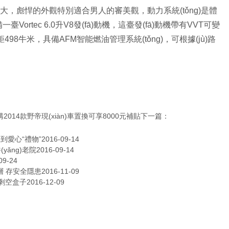
彪悍的外觀特別適合男人的審美觀，動力系統(tǒng)是體
臺Vortec 6.0升V8發(fā)動機，這臺發(fā)動機帶有VVT可變
8牛米，具備AFM智能燃油管理系統(tǒng)，可根據(jù)路
購2014款野帝現(xiàn)車置換可享8000元補貼
下一篇：
收到愛心“禮物”
2016-09-14
yǎng)老院
2016-09-14
09-24
層 存安全隱患
2016-11-09
僅剩空盒子
2016-12-09