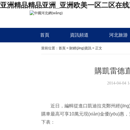
亚洲精品精品亚洲_亚洲欧美一区二区在线
首頁
資訊頻道
河北旅游
當前位置：
首頁
>
財經(jīng)資訊
> 正文
購凱雷德直
2014-04-04
近日，編輯從進口凱迪拉克鄭州經(jīng)
購車最高可享10萬元現(xiàn)金優(yō
下表：