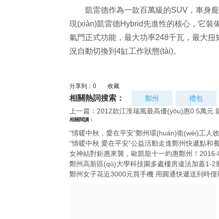
凱雷德作為一款百萬級的SUV，車身龐大，
現(xiàn)凱雷德Hybrid先進性的核心，它裝備一
氣門正式功能，最大功率248千瓦，最大扭矩49
況自動切換到4缸工作狀態(tài)。
分享到：
0
收藏
相關熱詞搜索：
鄭州
禮包
上一篇：
2012款江淮瑞風最高優(yōu)惠0.5萬元
相關閱讀：
“情暖中秋，愛在平安”鄭州環(huán)衛(wèi)工人
“情暖中秋 愛在平安”公益活動走進鄭州快遞點和養(
女神結對鉅惠來襲，歐凱龍十一約惠鄭州！
2016-
鄭州高新區(qū)大學科技園多處樓房違法加蓋1-2
鄭州女子花近3000元買手機 用圓通快遞送到時