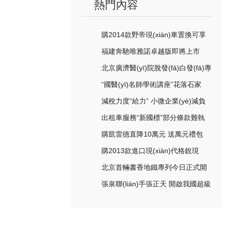
熱門內容
購2014款野帝現(xiàn)車置換可享
8000元補貼
福建奔馳唯雅諾卓越版即將上市
北京廣濟醫(yī)院脫發(fā)白發(fā)專
家高貴生:脫發(fā)白發(fā)診療領域
“國醫(yī)名師學術講座”花落石家
的實力派
莊，高貴生受邀名醫(yī)講座、石家
減稅力度“給力” 小微企業(yè)減負
莊中醫(yī)院公益義診
發(fā)展“春意盎然”
出租車服務“新國標”部分條款難執
(zhí)行
購凱雷德直降10萬元 送萬元禮包
購2013款進口現(xiàn)代格銳現
(xiàn)車直降0.6萬元
北京首輛書香地鐵專列今日正式開
通
張泉聯(lián)手張正天 開啟我國超級
中藥大時代