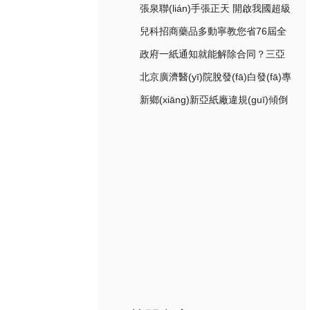
爆表現(xiàn)可圈可點
張泉聯(lián)手張正天 開啟我國超級
中藥大時代
兒科招商藥品多動寧教您省76屆全
國藥交會百元門票！
政府一紙通知就能解除合同？三亞
招商引資法治環(huán)境受質疑
北京廣濟醫(yī)院脫發(fā)白發(fā)專
家高貴生:脫發(fā)白發(fā)診療領域
新鄉(xiāng)新亞紙廠違規(guī)傾倒
的實力派
垃圾 環(huán)保局要向領導請示