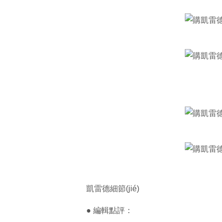
凱雷德細節(jié)
● 編輯點評：