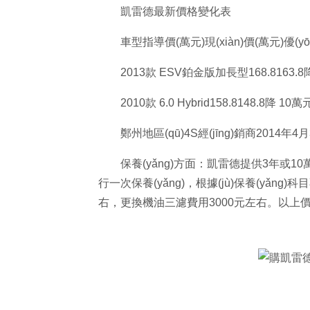
凱雷德最新價格變化表
車型指導價(萬元)現(xiàn)價(萬元)優(yō
2013款 ESV鉑金版加長型168.8163.8降 
2010款 6.0 Hybrid158.8148.8降 10萬
鄭州地區(qū)4S經(jīng)銷商2014年4
保養(yǎng)方面：凱雷德提供3年或10
行一次保養(yǎng)，根據(jù)保養(yǎ
右，更換機油三濾費用3000元左右。以