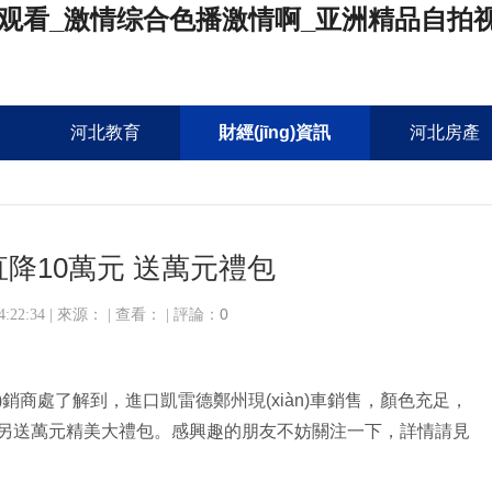
观看_激情综合色播激情啊_亚洲精品自拍
河北教育
財經(jīng)資訊
河北房產
降10萬元 送萬元禮包
0
 14:22:34 | 來源： | 查看：
| 評論：
銷商處了解到，進口凱雷德鄭州現(xiàn)車銷售，顏色充足，
u)惠，另送萬元精美大禮包。感興趣的朋友不妨關注一下，詳情請見