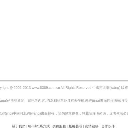
yright @ 2001-2013 www.8389.com.cn All Rights Reserved 中國河北網(wǎng) 
wǎng)站所登新聞、資訊等內容, 均為相關單位具有著作權,未經(jīng)書面授權,轉載注
未經(jīng)中國河北網(wǎng)書面授權，請勿建立鏡像，轉載請注明來源，違者依法必
關于我們
|
聯(lián)系方式
|
供稿服務
|
版權聲明
|
友情鏈接
|
合作伙伴
|